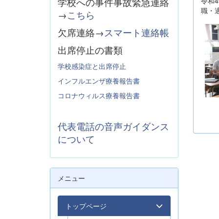
令和
学校への事件事故緊急連絡
職・
→
こちら
欠席連絡→
スマート連絡帳
出席停止の書類
学校感染症と出席停止
インフルエンザ療養報告書
コロナウィルス療養報告書
代表電話の音声ガイダンス
について
メニュー
トップページ