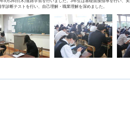
4年5月26日(木)進路学習を行いました。3年生は基礎面接指導を行い、
適学診断テストを行い、自己理解・職業理解を深めました。