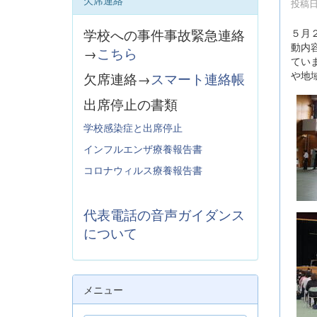
欠席連絡
投稿日時
５月
学校への事件事故緊急連絡
動内
→
こちら
てい
や地
欠席連絡→
スマート連絡帳
出席停止の書類
学校感染症と出席停止
インフルエンザ療養報告書
コロナウィルス療養報告書
代表電話の音声ガイダンス
について
メニュー