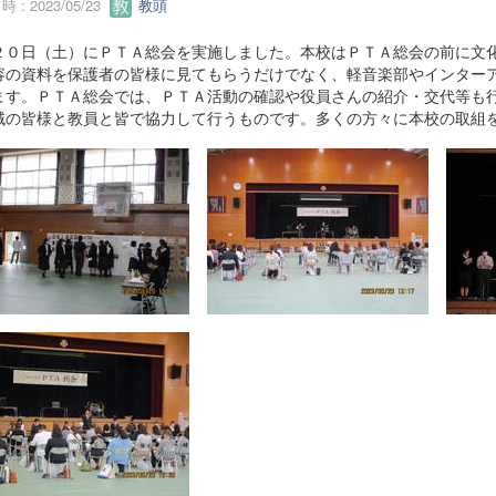
 : 2023/05/23
教頭
２０日（土）にＰＴＡ総会を実施しました。本校はＰＴＡ総会の前に文
容の資料を保護者の皆様に見てもらうだけでなく、軽音楽部やインター
ます。ＰＴＡ総会では、ＰＴＡ活動の確認や役員さんの紹介・交代等も
域の皆様と教員と皆で協力して行うものです。多くの方々に本校の取組