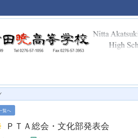
本校
グ
一覧へ
ＰＴＡ総会・文化部発表会