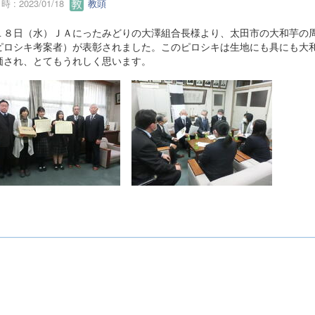
 : 2023/01/18
教頭
１８日（水）ＪＡにったみどりの大澤組合長様より、太田市の大和芋の
ピロシキ考案者）が表彰されました。このピロシキは生地にも具にも大
価され、とてもうれしく思います。