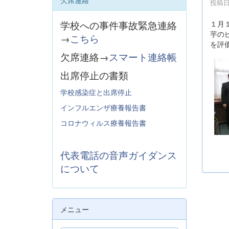
欠席連絡
投稿日時
１月
学校への事件事故緊急連絡
芋の
→
こちら
を評
欠席連絡→
スマート連絡帳
出席停止の書類
学校感染症と出席停止
インフルエンザ療養報告書
コロナウィルス療養報告書
代表電話の音声ガイダンス
について
メニュー