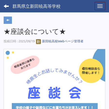
群馬県立新田暁高等学校
Toggl
★座談会について★
投稿日時 : 2025/09/19
新田暁高校Webページ管理者