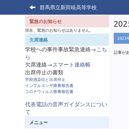
群馬県立新田暁高等学校
緊急のお知らせ
20
現在、緊急のお知らせはありません。
2025
欠席連絡
学校への事件事故緊急連絡→
こち
記事が
ら
欠席連絡→
スマート連絡帳
出席停止の書類
学校感染症と出席停止
インフルエンザ療養報告書
コロナウィルス療養報告書
代表電話の音声ガイダンスについ
て
メニュー