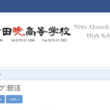
本校
グ
グ:部活
10件