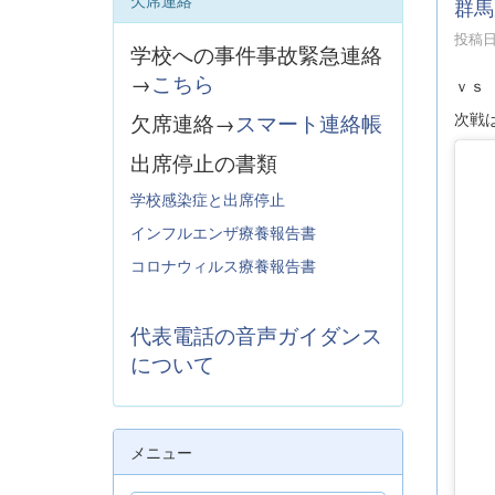
欠席連絡
群馬
投稿日時
学校への事件事故緊急連絡
→
こちら
ｖｓ
次戦は
欠席連絡→
スマート連絡帳
出席停止の書類
学校感染症と出席停止
インフルエンザ療養報告書
コロナウィルス療養報告書
代表電話の音声ガイダンス
について
メニュー