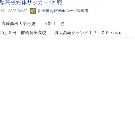
県高校総体サッカー1回戦
 : 2025/04/30
新田暁高校Webページ管理者
 高崎商科大学附属 ４対１ 勝
5月３日 前橋育英高校 健大高崎グランド１２：００ kick off