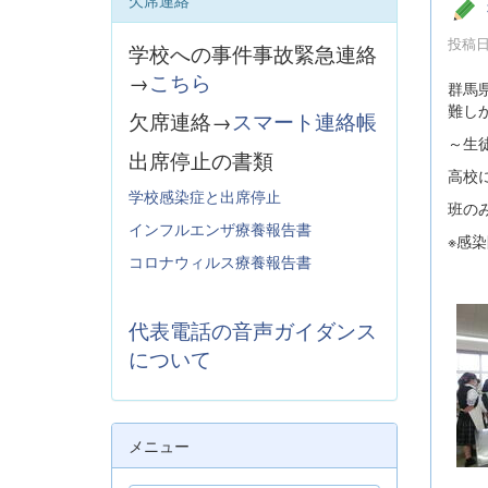
欠席連絡
投稿日時
学校への事件事故緊急連絡
→
こちら
群馬
難し
欠席連絡→
スマート連絡帳
～生
出席停止の書類
高校
学校感染症と出席停止
班の
インフルエンザ療養報告書
※感
コロナウィルス療養報告書
代表電話の音声ガイダンス
について
メニュー