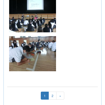
1
2
»