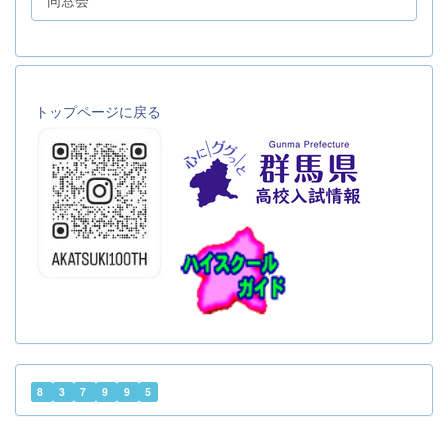
同窓会
トップページに戻る
8
3
7
9
9
5