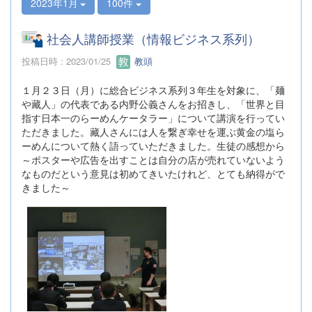
2023年1月
100件
社会人講師授業（情報ビジネス系列）
投稿日時 : 2023/01/25
教頭
１月２３日（月）に総合ビジネス系列３年生を対象に、「麺
や藏人」の代表である内野公義さんをお招きし、「世界と目
指す日本一のらーめんケータラー」について講演を行ってい
ただきました。藏人さんには人を繋ぎ幸せを運ぶ黄金の塩ら
ーめんについて熱く語っていただきました。生徒の感想から
～ポスターや広告を出すことは自分の店が売れていないよう
なものだという意見は初めてきいたけれど、とても納得がで
きました～