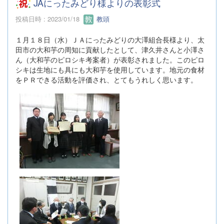
JAにったみどり様よりの表彰式
投稿日時 : 2023/01/18
教頭
１月１８日（水）ＪＡにったみどりの大澤組合長様より、太
田市の大和芋の周知に貢献したとして、津久井さんと小澤さ
ん（大和芋のピロシキ考案者）が表彰されました。このピロ
シキは生地にも具にも大和芋を使用しています。地元の食材
をＰＲできる活動を評価され、とてもうれしく思います。