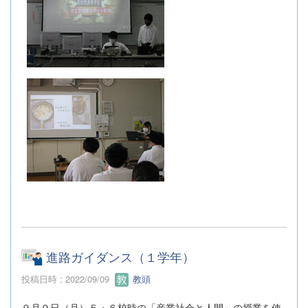
進路ガイダンス（１学年）
投稿日時 : 2022/09/09
教頭
９月９日（月）５・６校時の「産業社会と人間」の授業を使