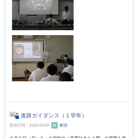
進路ガイダンス（１学年）
投稿日時 : 2022/09/09
教頭
９月９日（月）５・６校時の「産業社会と人間」の授業を使